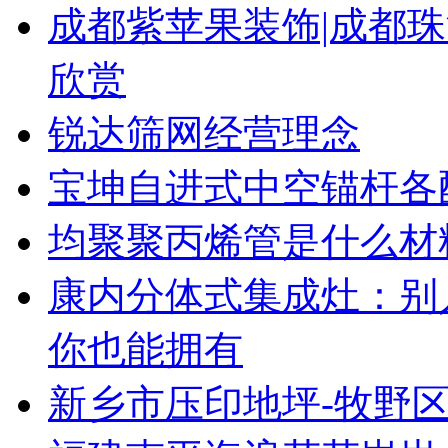
成都紫苹果装饰|成都珠
欣赏
锐达筛网经营理念
宝坤自进式中空锚杆各
均聚聚丙烯管是什么材
康内分体式集成灶：别
你也能拥有
新乡市压印地坪-牧野区