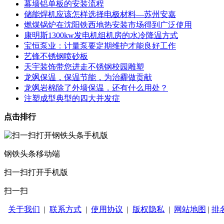
幕墙铝单板的安装流程
储能焊机应该怎样选择电极材料—苏州安嘉
燃煤锅炉在沈阳铁西地热安装市场得到广泛使用
康明斯1300kw发电机组机房的水冷降温方式
宝恒泵业：计量泵要定期维护才能良好工作
艺锋不锈钢喷砂板
天宇装饰带您进走不锈钢校园雕塑
龙飒保温，保温节能，为治霾做贡献
龙飒岩棉除了外墙保温，还有什么用处？
注塑成型典型的四大并发症
点击排行
钢铁头条移动端
扫一扫打开手机版
扫一扫
关于我们
|
联系方式
|
使用协议
|
版权隐私
|
网站地图
|
排