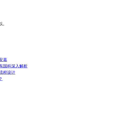
乘以。
安嘉
山东国科深入解析
艺流程设计
？