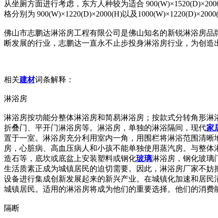
从坐厕方面进行考虑，东方人种较为适合 900(W)×1520(D)×2
格分别为 900(W)×1220(D)×2000(H)以及1000(W)×1220(D)×2000
佛山市志鹏达淋浴房工程有限公司是佛山知名的新锐淋浴房品牌，我
断发展的行业，志鹏达一直永不止步投身淋浴房行业，为创造
相关
建材
词条解释：
淋浴房
淋浴房按功能分整体淋浴房和简易淋浴房；按款式分转角形淋
折叠门、平开门淋浴房等。淋浴房，单独的淋浴隔间，现代
家
置于一室。淋浴房充分利用室内一角，用围栏将淋浴范围清晰
房，心脏病、高血压病人和小孩不能单独使用蒸汽房。与整体淋
造石等，底坎或底盆上安装塑料或钢化
玻璃
淋浴房，钢化玻璃
生活质素正成为城镇居民的迫切需要。因此，淋浴房厂家不妨
设备进行集成创新发展起来的新兴产业。在城镇化加速和居民
城镇居民。适用的淋浴房将成为他们的重要选择。他们的消费
隔断