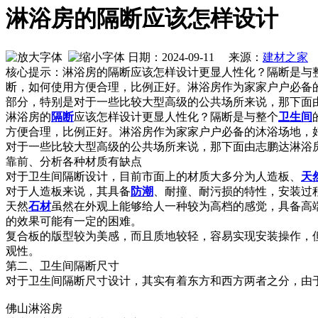
淋浴房的隔断应该怎样设计
日期：2024-09-11 来源：
建材之家
作
核心提示：淋浴房的隔断应该怎样设计更显人性化？隔断是与
断，如何使用方便合理，比例正好。淋浴房作为家家户户必备
部分，特别是对于一些比较大型高级的公共场所来说，那下面
淋浴房的
隔断
应该怎样设计更显人性化？隔断是与整个
卫生间
方便合理，比例正好。淋浴房作为家家户户必备的沐浴场地，
对于一些比较大型高级的公共场所来说，那下面由志鹏达淋浴
靠前、分析各种材质有缺点
对于卫生间隔断设计，目前市面上的材质大多分为人造板、
天
对于人造板来说，其具备
防潮
、耐撞、耐污损的特性，安装过
天然
石材
虽然在外观上能够给人一种较为高档的感觉，具备高
的效果可能有一定的困难。
复合板的版型较为美感，而且质地较轻，容易实现安装操作，
观性。
第二、卫生间隔断尺寸
对于卫生间隔断尺寸设计，其实有着东方和西方两者之分，由
佛山淋浴房