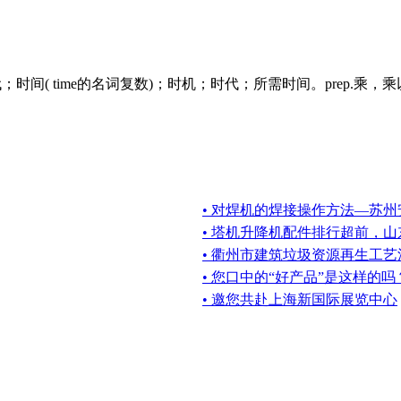
落后于时代；时间( time的名词复数)；时机；时代；所需时间。prep.乘，
• 对焊机的焊接操作方法—苏州
• 塔机升降机配件排行超前，
• 衢州市建筑垃圾资源再生工
• 您口中的“好产品”是这样的吗
• 邀您共赴上海新国际展览中心