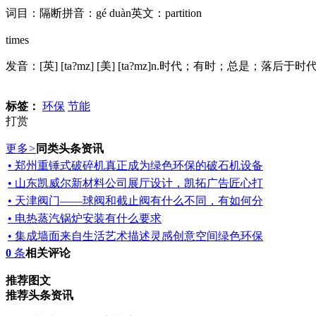
词目：隔断拼音：gé duàn英文：partition
times
发音：[英] [ta?mz] [美] [ta?mz]n.时代；有时；总是；
标签：
环保
节能
打赏
更多
>
同类头条资讯
• 郑州重锤式破碎机真正成为绿色环保的破石机设备
• 山东凯威尔新材料公司展厅设计，凯拓广告匠心打
• 天津阀门——球阀和截止阀有什么不同，有如何分
• 电热蒸汽锅炉安装有什么要求
• 集成墙面来自生活艺术描述灵感创意空间绿色环保
0
条
相关评论
推荐图文
推荐头条资讯