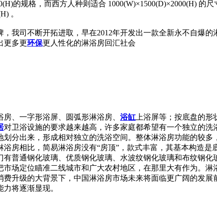
000(H)的规格，而西方人种则适合 1000(W)×1500(D)×20
(H) 。
司不断开拓进取，早在2012年开发出一款全新永不自爆的淋浴房，
出更多更
环保
更人性化的淋浴房回汇社会
浴房、一字形浴屏、圆弧形淋浴房、
浴缸
上浴屏等；按底盘的形
居
对卫浴设施的要求越来越高，许多家庭都希望有一个独立的洗
地划分出来，形成相对独立的洗浴空间。整体淋浴房功能的较多
浴房相比，简易淋浴房没有“房顶”，款式丰富，其基本构造是
门有普通钢化玻璃、优质钢化玻璃、水波纹钢化玻璃和布纹钢化
把市场定位瞄准二线城市和广大农村地区，在那里大有作为。淋
消费升级的大背景下，中国淋浴房市场未来将面临更广阔的发展
能力将逐渐显现。