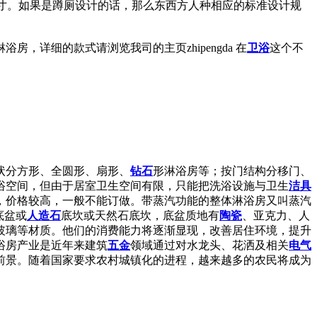
00(H) 的尺寸。如果是蹲厕设计的话，那么东西方人种相应的标准设计规
详细的款式请浏览我司的主页zhipengda 在
卫浴
这个不
状分方形、全圆形、扇形、
钻石
形淋浴房等；按门结构分移门、
浴空间，但由于居室卫生空间有限，只能把洗浴设施与卫生
洁具
，价格较高，一般不能订做。带蒸汽功能的整体淋浴房又叫蒸汽
底盆或
人造石
底坎或天然石底坎，底盆质地有
陶瓷
、亚克力、人
玻璃等材质。他们的消费能力将逐渐显现，改善居住环境，提升
浴房产业是近年来建筑
五金
领域通过对水龙头、花洒及相关
电气
前景。随着国家要求农村城镇化的进程，越来越多的农民将成为