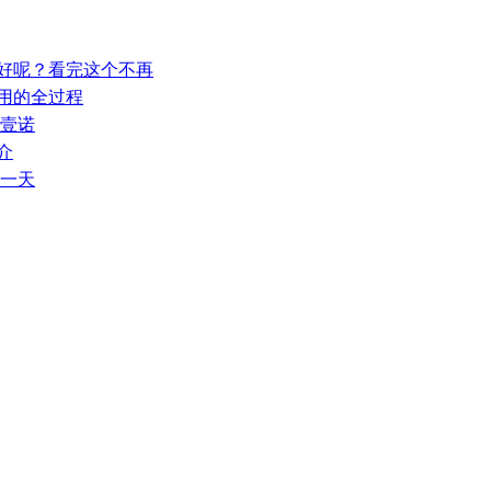
业好呢？看完这个不再
利用的全过程
汉壹诺
介
每一天