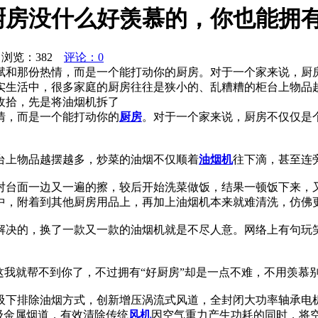
厨房没什么好羡慕的，你也能拥
浏览：
382
评论：0
赋和那份热情，而是一个能打动你的厨房。对于一个家来说，厨
实生活中，很多家庭的厨房往往是狭小的、乱糟糟的柜台上物品
收拾，先是将油烟机拆了
情，而是一个能打动你的
厨房
。对于一个家来说，厨房不仅仅是
台上物品越摆越多，炒菜的油烟不仅顺着
油烟机
往下滴，甚至连
对台面一边又一遍的擦，较后开始洗菜做饭，结果一顿饭下来，
中，附着到其他厨房用品上，再加上油烟机本来就难清洗，仿佛
解决的，换了一款又一款的油烟机就是不尽人意。网络上有句玩
这我就帮不到你了，不过拥有“好厨房”却是一点不难，不用羡慕
下排除油烟方式，创新增压涡流式风道，全封闭大功率轴承电机，采
空级金属烟道，有效清除传统
风机
因空气重力产生功耗的同时，将