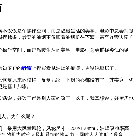
有
房不仅仅是个操作空间，而是温暖生活的美学。电影中总会捕捉
越摆越多，炒菜的油烟不仅顺着油烟机往下滴，甚至连旁边窗户
个操作空间，而是温暖生活的美学。电影中总会捕捉类似的场
旁边窗户的
纱窗
上都能看见油烟的痕迹，更别说厨房了。
又恢复原来的模样，反复几次，下厨的心都没有了。其实这一切
更是雪上加霜。
笑话说，好孩子都是别人家的孩子，这里，我真想说，好厨房也
别人。为什么呢？
用大风量风轮，风轮尺寸：260×150mm，油烟吸净率高
空气的阻力转变为风机系统的推动力，同时大大降低了噪音。