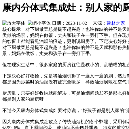
康内分体式集成灶：别人家的
日期：2023-11-02 来源：
建材之家
核心提示：对下厨做菜总是提不起兴趣？也许你缺的并不是天
类似的场景，妈妈在做饭，丈夫和孩子在一旁打下手。但在现
的纱窗上都能看见油烟的痕迹，更别说厨房了。下定决心好好
对下厨做菜总是提不起兴趣？也许你缺的并不是天赋和那份热
景，妈妈在做饭，丈夫和孩子在一旁打下手。
但在现实生活中，很多家庭的厨房往往是狭小的、乱糟糟的柜
下定决心好好收拾，先是将油烟机拆了一遍又一遍的刷，然后
都是因为炒菜时的油烟没有被完全吸尽，导致油烟飘散在空气
厨房乱，只要好好收纳就能解决，可是油烟问题却不是那么好
都是别人家的厨房呀！
不过今天康内分体式集成灶要对你说，“好孩子都是别人家的”
因为康内分体式集成灶攻克了传统油烟机的各个弊端，采用侧吸
达99 .6%，真正瞬间秒吸，使油烟不会四处飘逸。特有的航