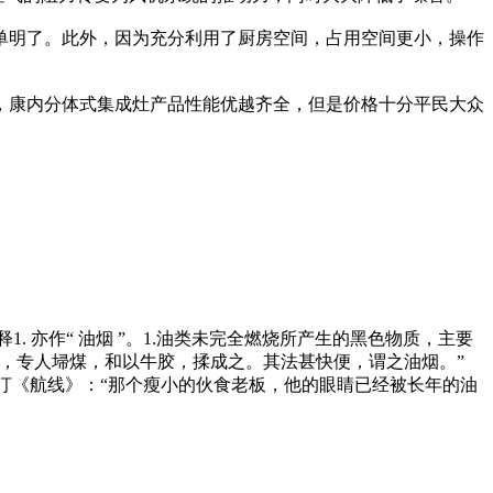
单明了。此外，因为充分利用了厨房空间，占用空间更小，操作
，康内分体式集成灶产品性能优越齐全，但是价格十分平民大众
解释1. 亦作“ 油烟 ”。1.油类未完全燃烧所产生的黑色物质，主要
，专人埽煤，和以牛胶，揉成之。其法甚快便，谓之油烟。”
。沙汀《航线》：“那个瘦小的伙食老板，他的眼睛已经被长年的油