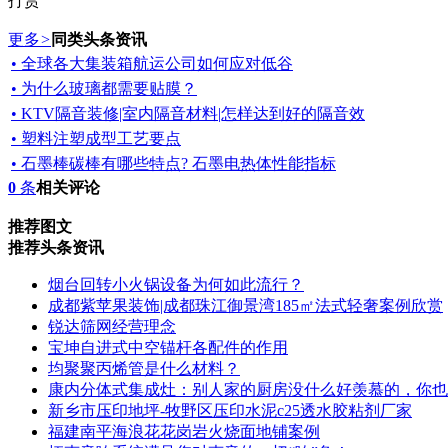
打赏
更多
>
同类头条资讯
• 全球各大集装箱航运公司如何应对低谷
• 为什么玻璃都需要贴膜？
• KTV隔音装修|室内隔音材料|怎样达到好的隔音效
• 塑料注塑成型工艺要点
• 石墨棒碳棒有哪些特点? 石墨电热体性能指标
0
条
相关评论
推荐图文
推荐头条资讯
烟台回转小火锅设备为何如此流行？
成都紫苹果装饰|成都珠江御景湾185㎡法式轻奢案例欣赏
锐达筛网经营理念
宝坤自进式中空锚杆各配件的作用
均聚聚丙烯管是什么材料？
康内分体式集成灶：别人家的厨房没什么好羡慕的，你也
新乡市压印地坪-牧野区压印水泥c25透水胶粘剂厂家
福建南平海浪花花岗岩火烧面地铺案例