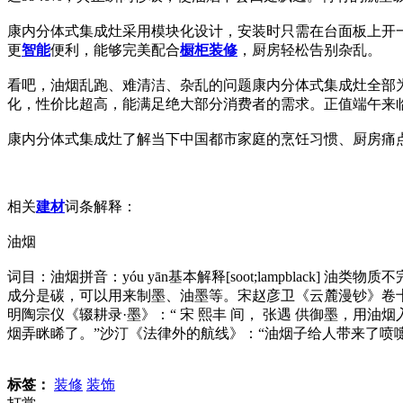
康内分体式集成灶采用模块化设计，安装时只需在台面板上开
更
智能
便利，能够完美配合
橱柜
装修
，厨房轻松告别杂乱。
看吧，油烟乱跑、难清洁、杂乱的问题康内分体式集成灶全部
化，性价比超高，能满足绝大部分消费者的需求。正值端午来
康内分体式集成灶了解当下中国都市家庭的烹饪习惯、厨房痛
相关
建材
词条解释：
油烟
词目：油烟拼音：yóu yān基本解释[soot;lampblack
成分是碳，可以用来制墨、油墨等。宋赵彦卫《云麓漫钞》卷
明陶宗仪《辍耕录·墨》：“ 宋 熙丰 间， 张遇 供御墨，
烟弄眯睎了。”沙汀《法律外的航线》：“油烟子给人带来了喷嚏和眼
标签：
装修
装饰