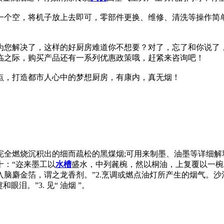
一个空，将机子放上去即可，零部件更换、维修、清洗等操作简
为您解决了，这样的好厨房难道你不想要？对了，忘了和你说了
临之际，购买产品还有一系列优惠政策哦，赶紧来咨询吧！
点，打造都市人心中的梦想厨房，有康内，真无烟！
] 油类物质不完全燃烧沉积出的细而疏松的黑煤烟;可用来制墨、油墨等详细
十：“迩来墨工以
水槽
盛水，中列麄椀，然以桐油，上复覆以一椀
用油烟入脑麝金箔，谓之龙香剂。”2.烹调或燃点油灯所产生的烟气
泪。”3. 见“ 油烟 ”。