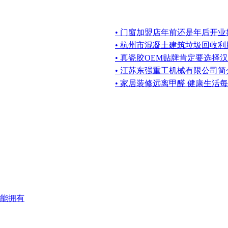
• 门窗加盟店年前还是年后开
• 杭州市混凝土建筑垃圾回收
• 真瓷胶OEM贴牌肯定要选择
• 江苏东强重工机械有限公司简
• 家居装修远离甲醛 健康生活
能拥有