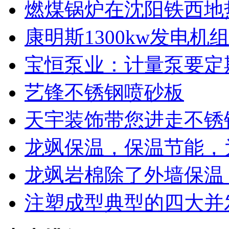
燃煤锅炉在沈阳铁西地
康明斯1300kw发电
宝恒泵业：计量泵要定
艺锋不锈钢喷砂板
天宇装饰带您进走不锈
龙飒保温，保温节能，
龙飒岩棉除了外墙保温
注塑成型典型的四大并