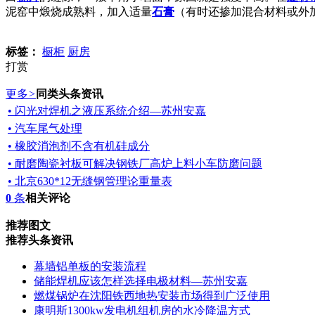
泥窑中煅烧成熟料，加入适量
石膏
（有时还掺加混合材料或外
标签：
橱柜
厨房
打赏
更多
>
同类头条资讯
• 闪光对焊机之液压系统介绍—苏州安嘉
• 汽车尾气处理
• 橡胶消泡剂不含有机硅成分
• 耐磨陶瓷衬板可解决钢铁厂高炉上料小车防磨问题
• 北京630*12无缝钢管理论重量表
0
条
相关评论
推荐图文
推荐头条资讯
幕墙铝单板的安装流程
储能焊机应该怎样选择电极材料—苏州安嘉
燃煤锅炉在沈阳铁西地热安装市场得到广泛使用
康明斯1300kw发电机组机房的水冷降温方式