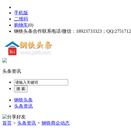
手机版
二维码
购物车
(
0
)
钢铁头条合作联系电话/微信：18923733323；QQ:2751712
头条资讯
钢铁头条
头条资讯
首页
>
头条资讯
>
钢铁商企动态