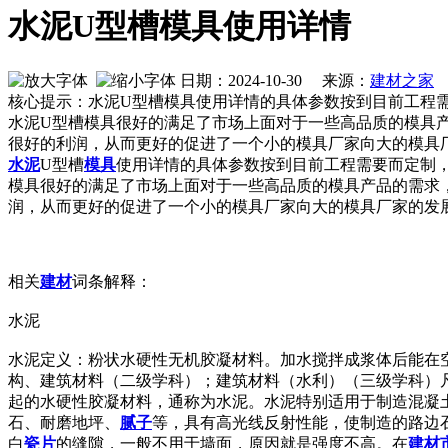
水泥U型槽模具使用详情
日期：2024-10-30 来源：
建材之家
作
核心提示：水泥U型槽模具使用详情的具体参数按到目前工程
水泥U型槽模具很好的满足了市场上面对于一些高品质的模具
很好的利润，从而更好的促进了一个小的模具厂家向大的模具
水泥
U型槽
模具
使用详情的具体参数按到目前工程需要而定制
模具很好的满足了市场上面对于一些高品质的模具产品的需求
润，从而更好的促进了一个小的模具厂家向大的模具厂家的发
相关
建材
词条解释：
水泥
水泥定义：粉状水硬性无机胶凝材料。加水搅拌成浆体后能在
构、建筑材料（二级学科）；建筑材料（水利）（三级学科）
起的水硬性胶凝材料，通称为水泥。水泥特别适用于制造混凝
石、耐磨地坪、
腻子
等，具有高光线反射性能，使制造的路边
白
瓷片
的缝隙，一般不用于墙面，原因就是强度不高。在
建材