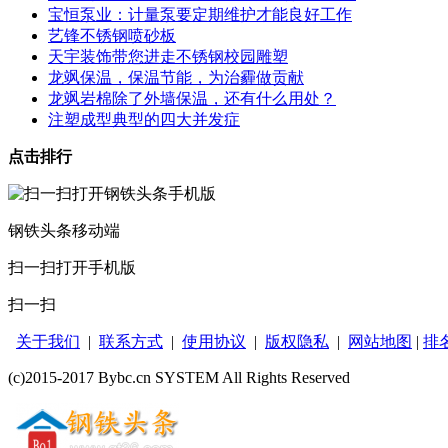
宝恒泵业：计量泵要定期维护才能良好工作
艺锋不锈钢喷砂板
天宇装饰带您进走不锈钢校园雕塑
龙飒保温，保温节能，为治霾做贡献
龙飒岩棉除了外墙保温，还有什么用处？
注塑成型典型的四大并发症
点击排行
钢铁头条移动端
扫一扫打开手机版
扫一扫
关于我们
|
联系方式
|
使用协议
|
版权隐私
|
网站地图
|
排
(c)2015-2017 Bybc.cn SYSTEM All Rights Reserved