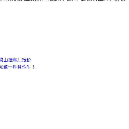
少梁山挂车厂报价
，知道一种算你牛！