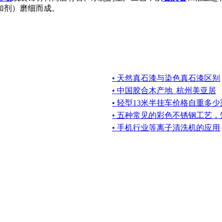
加剂）磨细而成。
• 天然真石漆与染色真石漆区别
• 中国胶合木产地_杭州美亚居
• 轻型13米半挂车价格自重多
• 五种常见的彩色不锈钢工艺
• 手机行业等离子清洗机的应用