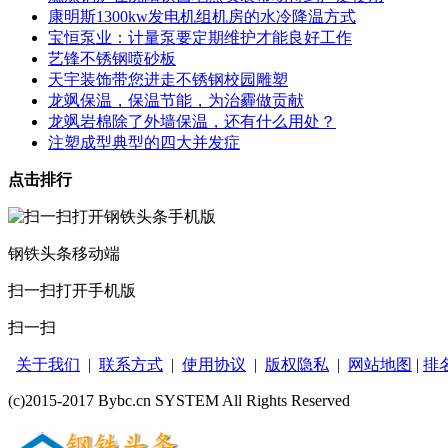
康明斯1300kw发电机组机房的水冷降温方式
宝恒泵业：计量泵要定期维护才能良好工作
艺锋不锈钢喷砂板
天宇装饰带您进走不锈钢校园雕塑
龙飒保温，保温节能，为治霾做贡献
龙飒岩棉除了外墙保温，还有什么用处？
注塑成型典型的四大并发症
点击排行
钢铁头条移动端
扫一扫打开手机版
扫一扫
关于我们
|
联系方式
|
使用协议
|
版权隐私
|
网站地图
|
排
(c)2015-2017 Bybc.cn SYSTEM All Rights Reserved