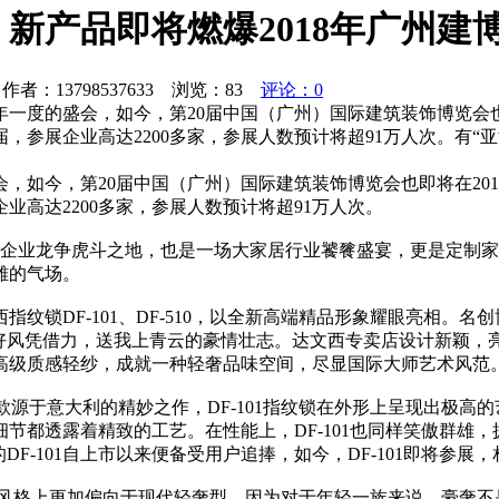
新产品即将燃爆2018年广州建
者：13798537633 浏览：
83
评论：0
一度的盛会，如今，第20届中国（广州）国际建筑装饰博览会也即
届，参展企业高达2200多家，参展人数预计将超91万人次。有“
，如今，第20届中国（广州）国际建筑装饰博览会也即将在201
业高达2200多家，参展人数预计将超91万人次。
建材企业龙争虎斗之地，也是一场大家居行业饕餮盛宴，更是定制
雄的气场。
纹锁DF-101、DF-510，以全新高端精品形象耀眼亮相。名
有好风凭借力，送我上青云的豪情壮志。达文西专卖店设计新颖，
高级质感轻纱，成就一种轻奢品味空间，尽显国际大师艺术风范
一款源于意大利的精妙之作，DF-101指纹锁在外形上呈现出极
节都透露着精致的工艺。在性能上，DF-101也同样笑傲群雄
F-101自上市以来便备受用户追捧，如今，DF-101即将参
指纹锁在风格上更加偏向于现代轻奢型。因为对于年轻一族来说，豪