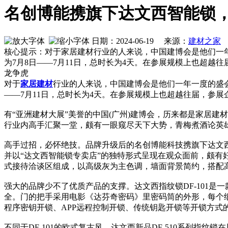
名创博能携旗下达文西智能锁，
日期：2024-06-19 来源：
建材之家
作
核心提示：对于家居建材行业的人来说，中国建博会是他们一年
为7月8日——7月11日，总时长为4天。在参展规模上也超越往
龙争虎
对于
家居
建材
行业的人来说，中国建博会是他们一年一度的盛会
——7月11日，总时长为4天。在参展规模上也超越往届，参展企
有“亚洲建材大展”美誉的中国(广州)建博会，历来都是家居
行业内高手汇聚一堂，颇有一眼窥尽天下大势，青梅煮酒论英
高手过招，必怀绝技。品牌升级后的名创博能科技携旗下达文西指
并以“达文西智能锁专卖店”的独特形式呈现在观众面前，颇
式接待洽谈区组成，以高级灰为主色调，墙面背景简约，搭配
强大的品牌少不了优质产品的支撑。达文西指纹锁DF-101是
全。门的把手采用电影《达芬奇密码》里密码筒的外形，每个细
程序密钥开锁、APP远程控制开锁、传统钥匙开锁等开锁方式的D
不同于DF-101的欧式复古风，达文西新品DF-510系列