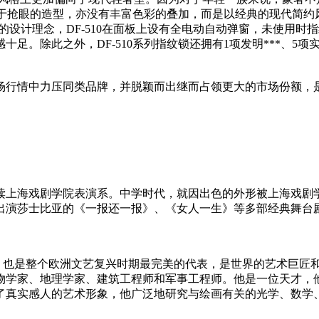
有过于抢眼的造型，亦没有丰富色彩的叠加，而是以经典的现代简
LA的设计理念，DF-510在面板上设有全电动自动弹窗，未使
足。除此之外，DF-510系列指纹锁还拥有1项发明***、5
市场行情中力压同类品牌，并脱颖而出继而占领更大的市场份额
修读上海戏剧学院表演系。中学时代，就因出色的外形被上海戏剧
出演莎士比亚的《一报还一报》、《女人一生》等多部经典舞台
兴三杰之一，也是整个欧洲文艺复兴时期最完美的代表，是世界的艺术巨
物学家、地理学家、建筑工程师和军事工程师。他是一位天才，
了真实感人的艺术形象，他广泛地研究与绘画有关的光学、数学