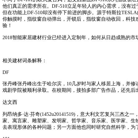
他们真正的需求所在。DF-510立足年轻人的内心需求，没
但在功能上DF-510却没有停下前进的脚步。源于特斯拉TES
你触摸时，指纹窗自动弹出，开锁后，指纹窗自动收回，科技感十
验！
2018智能家居建材行业已经进入定制年，如何从日趋成熟的
相关建材词条解释：
DF
张丹峰张丹峰出生于哈尔滨，10几岁时与家人移居上海，并
戏剧学院被顺利录取。在校期间，接拍多部广告作品，还先后
达文西
列昂纳多·达·芬奇(1452u20141519)，意大利文艺复
家、寓言家、雕塑家、发明家、哲学家、音乐家、医学家、生
去表现形体的各种问题；另一方面他也同时研究自然科学，为