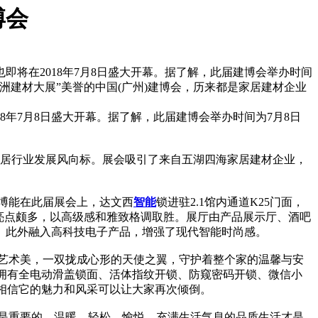
博会
将在2018年7月8日盛大开幕。据了解，此届建博会举办时间
亚洲建材大展”美誉的中国(广州)建博会，历来都是家居建材企业
8年7月8日盛大开幕。据了解，此届建博会举办时间为7月8日
家居行业发展风向标。展会吸引了来自五湖四海家居建材企业，
创博能在此届展会上，达文西
智能
锁进驻2.1馆内通道K25门面，
亮点颇多，以高级感和雅致格调取胜。展厅由产品展示厅、酒吧
。此外融入高科技电子产品，增强了现代智能时尚感。
高的艺术美，一双拢成心形的天使之翼，守护着整个家的温馨与安
，拥有全电动滑盖锁面、活体指纹开锁、防窥密码开锁、微信小
展，相信它的魅力和风采可以让大家再次倾倒。
奢不是重要的，温暖、轻松、愉悦、充满生活气息的品质生活才是