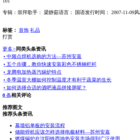
101
专辑：崇拜歌手： 梁静茹语言： 国语发行时间： 2007-11-09
标签：
首饰
礼品
打赏
更多
>
同类头条资讯
• 中频点焊机选购的方法—苏州安嘉
• 五个步骤，教你快速安装彩色不锈钢栏杆
• 龙腾电加热蒸汽锅炉特点
• 冬季温室大棚如何控制温度才有利于蔬菜的生长
• 如何选择合适的酒吧液晶拼接屏呢？
0
条
相关评论
推荐图文
推荐头条资讯
幕墙铝单板的安装流程
储能焊机应该怎样选择电极材料—苏州安嘉
燃煤锅炉在沈阳铁西地热安装市场得到广泛使用