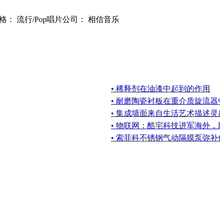
风格： 流行/Pop唱片公司： 相信音乐
• 稀释剂在油漆中起到的作用
• 耐磨陶瓷衬板在重介质旋流
• 集成墙面来自生活艺术描述
• 物联网：酷宅科技进军海外
• 索菲科不锈钢气动隔膜泵弥