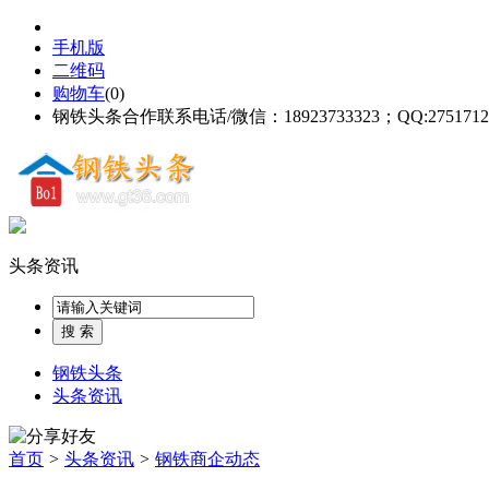
手机版
二维码
购物车
(
0
)
钢铁头条合作联系电话/微信：18923733323；QQ:2751712
头条资讯
钢铁头条
头条资讯
首页
>
头条资讯
>
钢铁商企动态