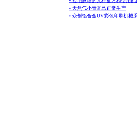
• 拉毛胶粉的几种配方和使用配
• 天然气小青瓦己正常生产
• 众创铝合金UV彩色印刷机械