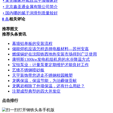
• 莱芜哪家环氧自流平漆哪家好
• 北京鑫圣通金属有限公司简介
• 国内哪的腻子润滑剂质量较好
0
条
相关评论
推荐图文
推荐头条资讯
幕墙铝单板的安装流程
储能焊机应该怎样选择电极材料—苏州安嘉
燃煤锅炉在沈阳铁西地热安装市场得到广泛使用
康明斯1300kw发电机组机房的水冷降温方式
宝恒泵业：计量泵要定期维护才能良好工作
艺锋不锈钢喷砂板
天宇装饰带您进走不锈钢校园雕塑
龙飒保温，保温节能，为治霾做贡献
龙飒岩棉除了外墙保温，还有什么用处？
注塑成型典型的四大并发症
点击排行