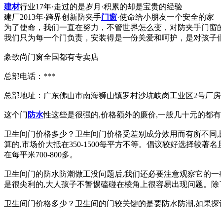
建材
行业17年·走过的是岁月·积累的却是宝贵的经验
建厂2013年·跨界创新防夹手
门窗
·使命给小朋友一个安全的家
为了使命，我们一直在努力，不管世界怎么变，对防夹手门窗
我们只为每一个门负责，安装得是一份关爱和呵护，是对孩子
豪致尚门窗全国都有专卖店
总部电话：***
总部地址：广东佛山市南海狮山镇罗村沙坑岐岗工业区2号厂房
这个门
防水
性这些是很强的,价格额外的廉价,一般几十元的都有,
卫生间门价格多少？卫生间门价格受差别成分效用而有所不同,
算的,市场价大抵在350-1500每平方不等。倡议较好选择较
在每平米700-800多。
卫生间门的防水防潮做工没问题后,我们还必要注意观察它的一
是很尖利的,大人孩子不警惕磕碰在棱角上很容易出现问题。除
卫生间门价格多少？卫生间的门较关键的是要防水防潮,如果探