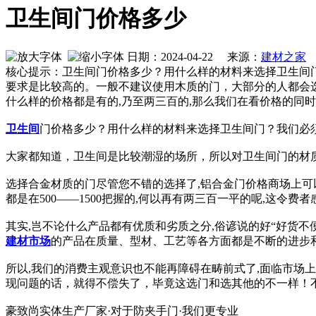
卫生间门价格多少
日期：2024-04-22 来源：
建材之家
作
核心提示：卫生间门价格多少？用什么样的材料来选择卫生间
要求是比较高的。一般不建议使用木质的门，大部分的人都会选
什么样的价格都是有的,乃至两三百的,那么我们在看价格的同
卫生间
门价格多少？用什么样的材料来选择卫生间门？我们必
大家都知道，卫生间是比较潮湿的场所，所以对卫生间门的材
选择合金材质的门尽管您不错的选择了,铝合金门价格商场上可
都是在500——1500把握的,何以再有两三百一平的呢,这令费者
其实,岂不论什么产品都有优质和劣质之分,俗谚说的好“好货不
建材市场
的产品在质量、型材、工艺等各方面都是不断的进步和
所以,我们的消费主观意识也不能再障碍在畴前式了,面临市场
现问题的话，就得不偿失了，毕竟这选门和选其他的不一样！
豪致尚实体生产厂家·对于防夹手门·我们更专业