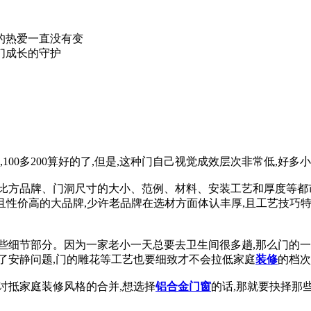
的热爱一直没有变
们成长的守护
100多200算好的了,但是,这种门自己视觉成效层次非常低,好
比方品牌、门洞尺寸的大小、范例、材料、安装工艺和厚度等都
著名且性价高的大品牌,少许老品牌在选材方面体认丰厚,且工艺技巧
些细节部分。因为一家老小一天总要去卫生间很多趟,那么门的
了安静问题,门的雕花等工艺也要细致才不会拉低家庭
装修
的档次
讨抵家庭装修风格的合并,想选择
铝合金门窗
的话,那就要抉择那