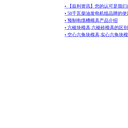
• 【益利资讯】您的认可是我
• 50千瓦柴油发电机组品牌的
• 预制电缆槽模具产品介绍
• 六棱块模具,六棱砖模具的区别
• 空心六角块模具,实心六角块