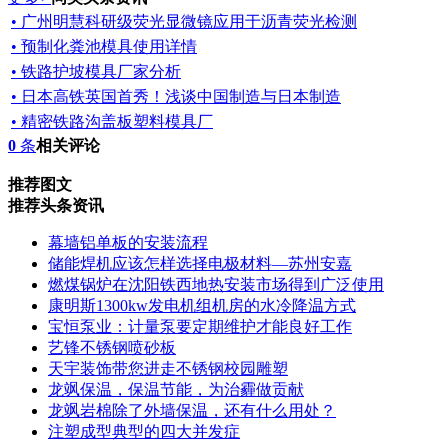
• 广州明慧科研级荧光显微镜应用于沥青荧光检测
• 预制化粪池模具使用详情
• 铁路护坡模具厂家分析
• 日本高铁英国首秀！浅谈中国制造与日本制造
• 精密铁路沟盖板塑料模具厂
0
条
相关评论
推荐图文
推荐头条资讯
幕墙铝单板的安装流程
储能焊机应该怎样选择电极材料—苏州安嘉
燃煤锅炉在沈阳铁西地热安装市场得到广泛使用
康明斯1300kw发电机组机房的水冷降温方式
宝恒泵业：计量泵要定期维护才能良好工作
艺锋不锈钢喷砂板
天宇装饰带您进走不锈钢校园雕塑
龙飒保温，保温节能，为治霾做贡献
龙飒岩棉除了外墙保温，还有什么用处？
注塑成型典型的四大并发症