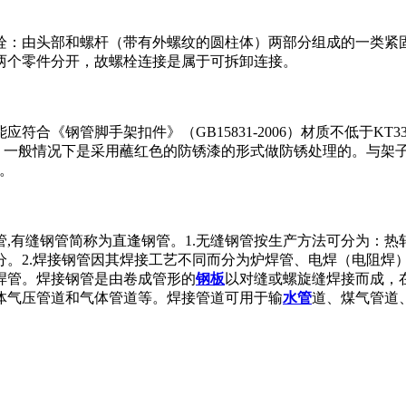
栓：由头部和螺杆（带有外螺纹的圆柱体）两部分组成的一类紧
两个零件分开，故螺栓连接是属于可拆卸连接。
合《钢管脚手架扣件》（GB15831-2006）材质不低于KT
）。一般情况下是采用蘸红色的防锈漆的形式做防锈处理的。与架
便。
,有缝钢管简称为直逢钢管。1.无缝钢管按生产方法可分为：
分。2.焊接钢管因其焊接工艺不同而分为炉焊管、电焊（电阻焊
焊管。焊接钢管是由卷成管形的
钢板
以对缝或螺旋缝焊接而成，
体气压管道和气体管道等。焊接管道可用于输
水管
道、煤气管道