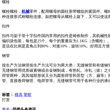
螺栓
螺栓螺栓，
机械
零件，配用螺母的圆柱形带螺纹的紧固件。螺
种连接形式称螺栓连接。如把螺母从螺栓上旋下，又可以使这
扣件
扣件与架子管十字扣件国内常用的扣件是铸铁制作，其机械性能应符
编织袋包装，每包是25个。每个的重量应为1.1KG（含螺栓
是说在比例是直角占到80%，对接10%，旋转10%。好用且方
钢管
按生产方法钢管按生产方法可分为两大类：无缝钢管和有缝钢管
无缝钢管用优质碳素钢或合金钢制成，有热轧、冷轧（拔）之
焊管两种，因其端部形状又分为圆形焊管和异型（方、扁等）
管、直接卷焊钢管、电焊管等。无缝钢管可用于各种行业的液
标签：
模具
塑胶
打赏
更多
>
同类头条资讯