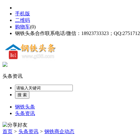
手机版
二维码
购物车
(
0
)
钢铁头条合作联系电话/微信：18923733323；QQ:2751712
头条资讯
钢铁头条
头条资讯
首页
>
头条资讯
>
钢铁商企动态