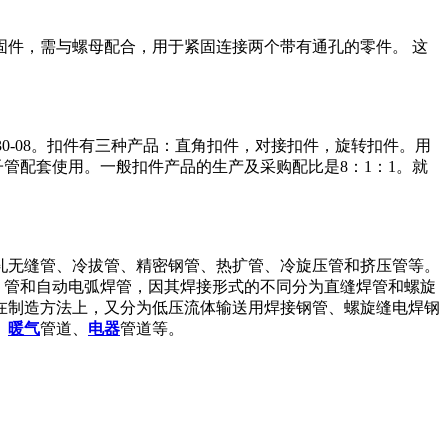
固件，需与螺母配合，用于紧固连接两个带有通孔的零件。 这
330-08。扣件有三种产品：直角扣件，对接扣件，旋转扣件。用
子管配套使用。一般扣件产品的生产及采购配比是8：1：1。就
热轧无缝管、冷拔管、精密钢管、热扩管、冷旋压管和挤压管等。
）管和自动电弧焊管，因其焊接形式的不同分为直缝焊管和螺旋
在制造方法上，又分为低压流体输送用焊接钢管、螺旋缝电焊钢
、
暖气
管道、
电器
管道等。