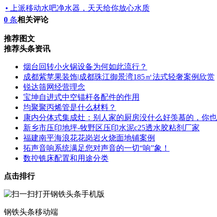
• 上派移动水吧净水器，天天给你放心水质
0
条
相关评论
推荐图文
推荐头条资讯
烟台回转小火锅设备为何如此流行？
成都紫苹果装饰|成都珠江御景湾185㎡法式轻奢案例欣赏
锐达筛网经营理念
宝坤自进式中空锚杆各配件的作用
均聚聚丙烯管是什么材料？
康内分体式集成灶：别人家的厨房没什么好羡慕的，你也
新乡市压印地坪-牧野区压印水泥c25透水胶粘剂厂家
福建南平海浪花花岗岩火烧面地铺案例
拓声音响系统满足您对声音的一切“响”象！
数控铣床配置和用途分类
点击排行
钢铁头条移动端