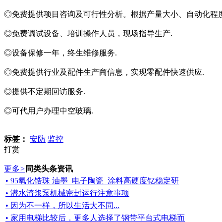
◎免费提供项目咨询及可行性分析。根据产量大小、自动化程
◎免费调试设备、培训操作人员，现场指导生产.
◎设备保修一年，终生维修服务.
◎免费提供行业及配件生产商信息，实现零配件快速供应.
◎提供不定期回访服务.
◎可代用户办理中空玻璃.
标签：
安防
监控
打赏
更多
>
同类头条资讯
• 95氧化锆珠 油墨_电子陶瓷_涂料高硬度钇稳定研
• 潜水渣浆泵机械密封运行注意事项
• 因为不一样，所以生活大不同...
• 家用电梯比较后，更多人选择了钢带平台式电梯而