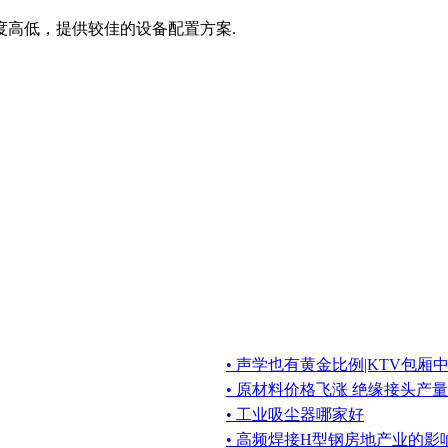
度高低，提供较佳的设备配置方案.
• 声学也有黄金比例|KTV包
• 原材料价格飞涨 绝缘接头产
• 工业吸尘器哪家好
• 高频焊接H型钢房地产业的影