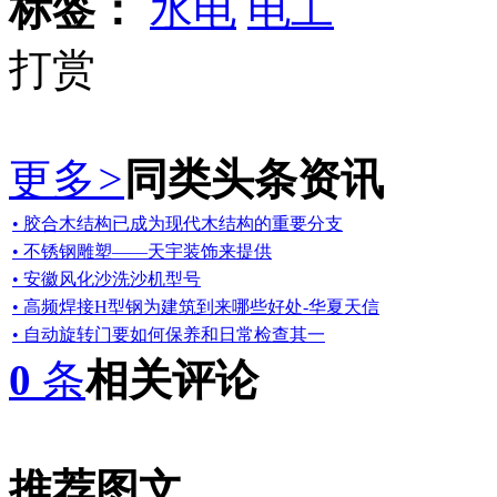
标签：
水电
电工
打赏
更多
>
同类头条资讯
• 胶合木结构已成为现代木结构的重要分支
• 不锈钢雕塑——天宇装饰来提供
• 安徽风化沙洗沙机型号
• 高频焊接H型钢为建筑到来哪些好处-华夏天信
• 自动旋转门要如何保养和日常检查其一
0
条
相关评论
推荐图文